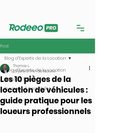
Me connecter sur l'application PRO
Utiliser la version en ligne
Post
Blog d'Experts de la Location
Thomas L.
Blog d'Experts de la Location
23 janv.
3 min de lecture
Les 10 pièges de la
Rodeeo Talks
location de véhicules :
Business & Rentabilité
guide pratique pour les
loueurs professionnels