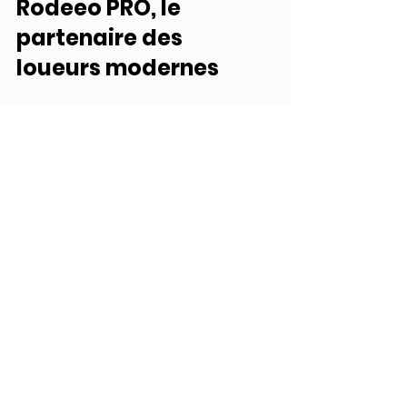
Rodeeo PRO, le 
partenaire des 
loueurs modernes
Avec Rodeeo PRO, les 
professionnels de la location 
disposent d’un 
écosystème 
complet
 :
Gestion des sinistres 
automatisée.
Suivi de flotte en temps réel.
Analyse des performances et 
alertes proactives.
👉 
Rodeeo PRO
, c’est la solution 