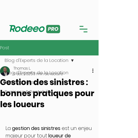
Me connecter sur l'application PRO
Utiliser la version en ligne
Post
Blog d'Experts de la Location
Thomas L.
Blog d'Experts de la Location
9 oct. 2025
3 min de lecture
Gestion des sinistres :
Rodeeo Talks
bonnes pratiques pour
Business & Rentabilité
les loueurs
La 
gestion des sinistres
 est un enjeu 
majeur pour tout 
loueur de 