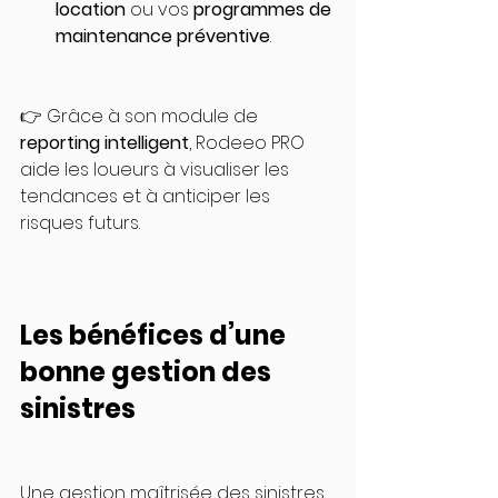
location
 ou vos 
programmes de 
maintenance préventive
.
👉 Grâce à son module de 
reporting intelligent
, Rodeeo PRO 
aide les loueurs à visualiser les 
tendances et à anticiper les 
risques futurs.
Les bénéfices d’une 
bonne gestion des 
sinistres
Une gestion maîtrisée des sinistres 