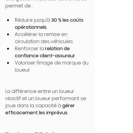
permet de :
Réduire jusqu’à 
30 % les coûts 
opérationnels
.
Accélérer la remise en 
circulation des véhicules.
Renforcer la 
relation de 
confiance client-assureur
.
Valoriser l’image de marque du 
loueur.
La différence entre un loueur 
réactif et un loueur performant se 
joue dans la capacité à 
gérer 
efficacement les imprévus
.