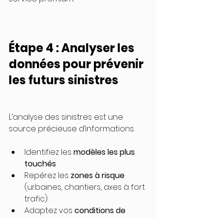
Étape 4 : Analyser les 
données pour prévenir 
les futurs sinistres
L’analyse des sinistres est une 
source précieuse d’informations.
Identifiez les 
modèles les plus 
touchés
.
Repérez les 
zones à risque
(urbaines, chantiers, axes à fort 
trafic).
Adaptez vos 
conditions de 