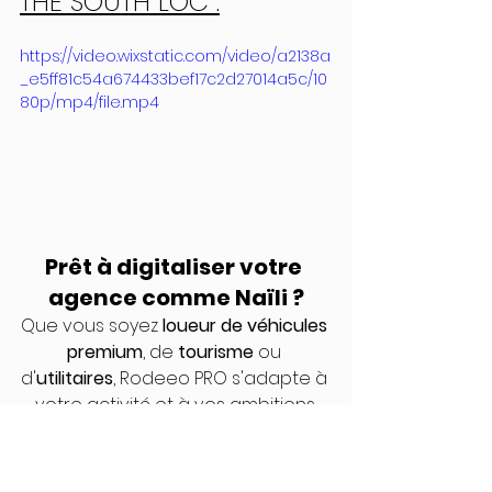
THE SOUTH LOC :
https://video.wixstatic.com/video/a2138a
_e5ff81c54a674433bef17c2d27014a5c/10
80p/mp4/file.mp4
Prêt à digitaliser votre 
agence comme Naïli ?
Que vous soyez 
loueur de véhicules 
premium
, de 
tourisme
 ou 
d'
utilitaires
, Rodeeo PRO s'adapte à 
votre activité et à vos ambitions.
👉 DEMANDER MA DÉMONSTRATION GRATUITE DE RODEEO PRO