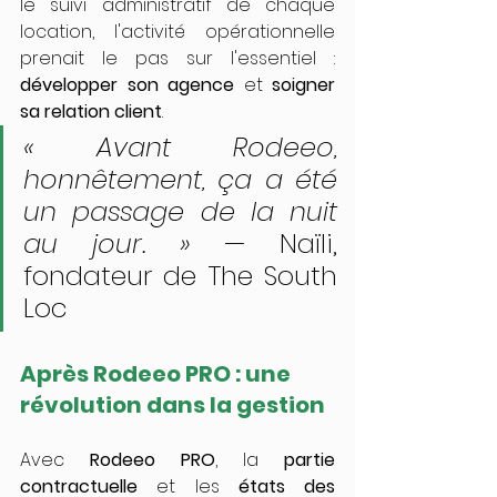
le suivi administratif de chaque 
location, l'activité opérationnelle 
prenait le pas sur l'essentiel : 
développer son agence
 et 
soigner 
sa relation client
.
« Avant Rodeeo, 
honnêtement, ça a été 
un passage de la nuit 
au jour. »
 — Naïli, 
fondateur de The South 
Loc
Après Rodeeo PRO : une 
révolution dans la gestion
Avec 
Rodeeo PRO
, la 
partie 
contractuelle
 et les 
états des 