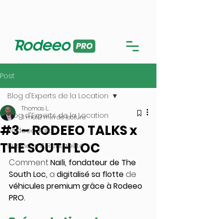
Me connecter sur l'application PRO
Utiliser la version en ligne
Post
Blog d'Experts de la Location
Thomas L.
Blog d'Experts de la Location
11 mai
3 min de lecture
#3 – RODEEO TALKS x
Rodeeo Talks
THE SOUTH LOC
Business & Rentabilité
Comment 
Naïli, fondateur de The 
South Loc,
 a 
digitalisé sa flotte
 de 
véhicules premium grâce à Rodeeo 
PRO.