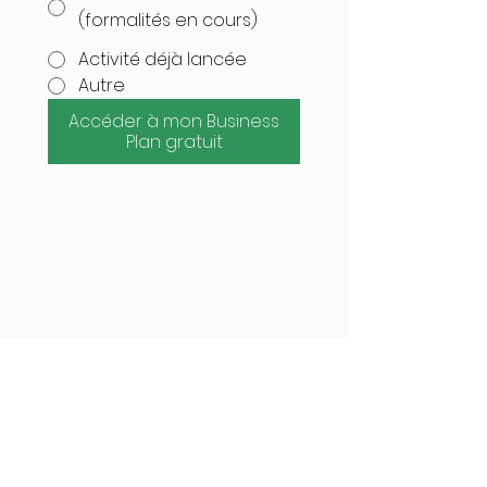
(formalités en cours)
Activité déjà lancée
Autre
Accéder à mon Business
Plan gratuit
Faîtes un
test
Vous voulez essayer ?
Prenez rendez-vous avec un
membre de notre équipe
pour découvrir l'outil ensemble
Réserver une démo